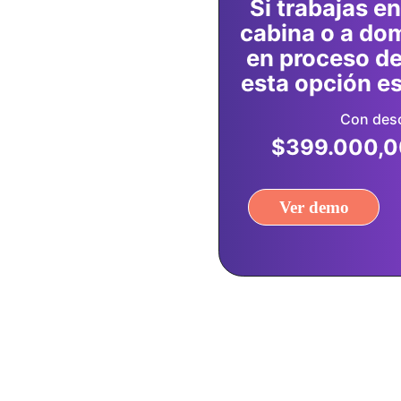
Si trabajas en
cabina o a dom
en proceso de
esta opción es 
Con des
$399.000,0
Ver demo