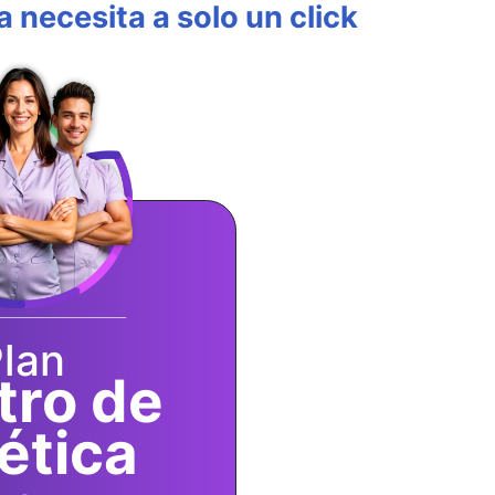
 necesita a solo un click
lan
tro de
ética