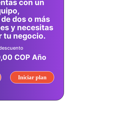
entas con un
uipo,
 de dos o más
es y necesitas
 tu negocio.
descuento
,00 COP Año
Iniciar plan