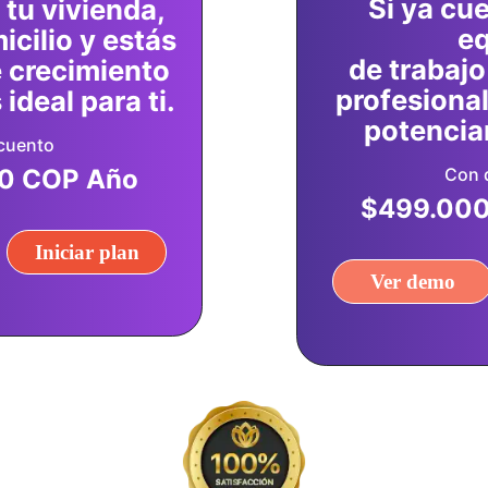
Si ya cu
 tu vivienda,
eq
icilio y estás
de trabajo
 crecimiento
profesional
ideal para ti.
potenciar
cuento
Con 
0 COP Año
$499.000
Iniciar plan
Ver demo