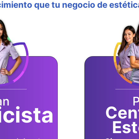
imiento que tu negocio de estética
an
P
icista
Cen
Est